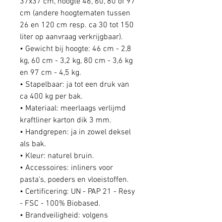
37x37 cm, hoogte 46, 60, 80 of 97
cm (andere hoogtematen tussen
26 en 120 cm resp. ca 30 tot 150
liter op aanvraag verkrijgbaar).
• Gewicht bij hoogte: 46 cm - 2,8
kg, 60 cm - 3,2 kg, 80 cm - 3,6 kg
en 97 cm - 4,5 kg.
•
Stapelbaar: ja tot een druk van
ca 400 kg per bak.
•
Materiaal: meerlaags verlijmd
kraftliner karton dik 3 mm.
•
Handgrepen: ja in zowel deksel
als bak.
•
Kleur: naturel bruin.
•
​​​​​​​Accessoires: inliners voor
pasta's, poeders en vloeistoffen.
•
​​​​​​​Certificering: UN - PAP 21 - Resy
- FSC - 100% Biobased.
•
​​​​​​​Brandveiligheid: volgens