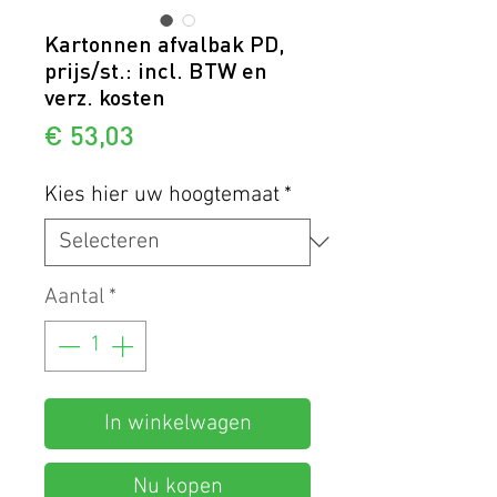
Kartonnen afvalbak PD,
prijs/st.: incl. BTW en
verz. kosten
Prijs
€ 53,03
Kies hier uw hoogtemaat
*
Aantal
*
In winkelwagen
Nu kopen