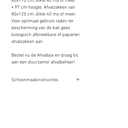
80x110 cm, dikte 40 my of meer.
• 97 cm hoogte: Afvalzakken van
80x120 cm, dikte 40 my of meer.
Voor optimaal gebruik raden ter
bescherming van de bak geen
biologisch afbreekbare of papieren
afvalzakken aan.
Bestel nu de Afvalbox en draag bij
aan een duurzamer afvalbeheer!
Schoonmaakinstructies
Schoonmaakinstructies voor de
Kartonnen Afvalbox
Om uw Kartonnen Afvalbox
schoon en in topconditie te
houden, volgt u deze eenvoudige
onderhoudsinstructies: