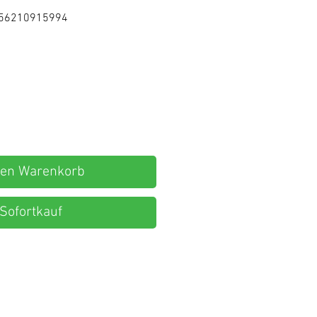
156210915994
s
den Warenkorb
Sofortkauf